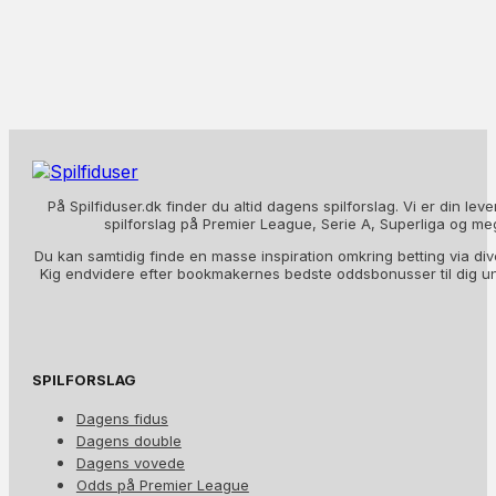
På Spilfiduser.dk finder du altid dagens spilforslag. Vi er din lev
spilforslag på Premier League, Serie A, Superliga og me
Du kan samtidig finde en masse inspiration omkring betting via div
Kig endvidere efter bookmakernes bedste oddsbonusser til dig 
SPILFORSLAG
Dagens fidus
Dagens double
Dagens vovede
Odds på Premier League