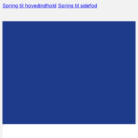
Spring til hovedindhold
Spring til sidefod