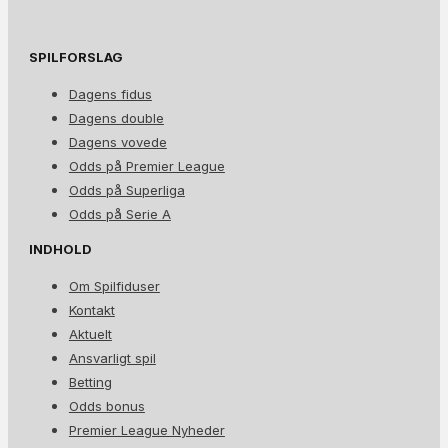
SPILFORSLAG
Dagens fidus
Dagens double
Dagens vovede
Odds på Premier League
Odds på Superliga
Odds på Serie A
INDHOLD
Om Spilfiduser
Kontakt
Aktuelt
Ansvarligt spil
Betting
Odds bonus
Premier League Nyheder