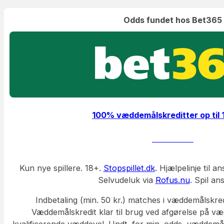
Odds fundet hos Bet365
100% væddemålskreditter op til 
Gå til Bet365
Kun nye spillere. 18+.
Stopspillet.dk
. Hjælpelinje til 
Selvudeluk via
Rofus.nu
. Spil ans
Indbetaling (min. 50 kr.) matches i væddemålskredi
Væddemålskredit klar til brug ved afgørelse på væ