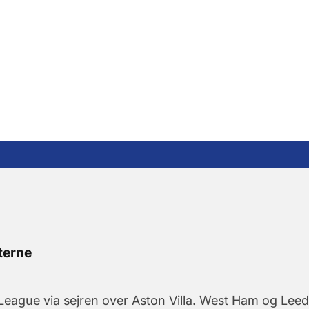
terne
League via sejren over Aston Villa. West Ham og Lee