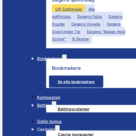
VIP Spilforslag
Alle
spilforslag
Dagens Fidus
Dagens
Double
Dagens Vovede
Dagens
Over/Under Tip
Dagens "Begge Hold
Scorer"
8 Skarpe
Bookmakere
Bookmakere
Se alle bookmakere
Kampagner
Betting
Bettingsystemer
Odds bonus
Casinoer
Casino kampagner