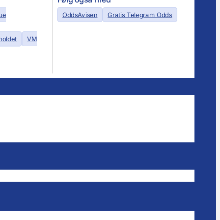
ue
OddsAvisen
Gratis Telegram Odds
holdet
VM