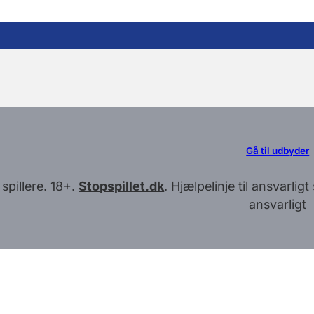
Gå til udbyder
spillere. 18+.
Stopspillet.dk
. Hjælpelinje til ansvarli
ansvarligt