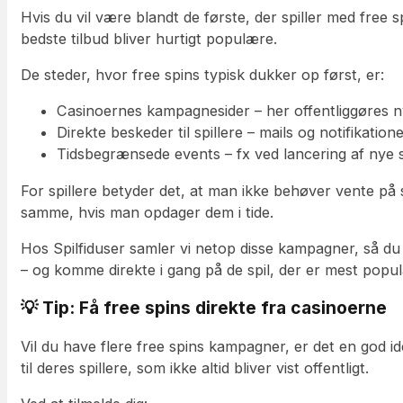
Hvis du vil være blandt de første, der spiller med free
bedste tilbud bliver hurtigt populære.
De steder, hvor free spins typisk dukker op først, er:
Casinoernes kampagnesider – her offentliggøres ny
Direkte beskeder til spillere – mails og notifikat
Tidsbegrænsede events – fx ved lancering af nye 
For spillere betyder det, at man ikke behøver vente på s
samme, hvis man opdager dem i tide.
Hos Spilfiduser samler vi netop disse kampagner, så du sl
– og komme direkte i gang på de spil, der er mest popul
💡 Tip: Få free spins direkte fra casinoerne
Vil du have flere free spins kampagner, er det en god i
til deres spillere, som ikke altid bliver vist offentligt.