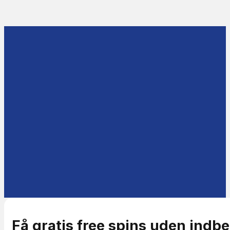
Få gratis free spins uden indbe