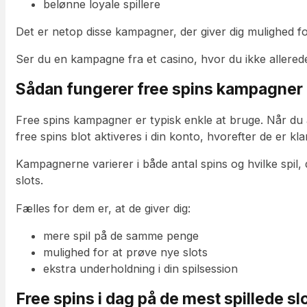
belønne loyale spillere
Det er netop disse kampagner, der giver dig mulighed fo
Ser du en kampagne fra et casino, hvor du ikke allered
Sådan fungerer free spins kampagner
Free spins kampagner er typisk enkle at bruge. Når du a
free spins blot aktiveres i din konto, hvorefter de er klar
Kampagnerne varierer i både antal spins og hvilke spil
slots.
Fælles for dem er, at de giver dig:
mere spil på de samme penge
mulighed for at prøve nye slots
ekstra underholdning i din spilsession
Free spins i dag på de mest spillede sl