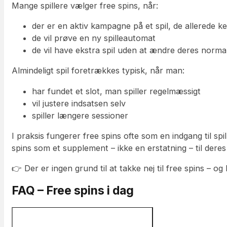
Mange spillere vælger free spins, når:
der er en aktiv kampagne på et spil, de allerede k
de vil prøve en ny spilleautomat
de vil have ekstra spil uden at ændre deres norma
Almindeligt spil foretrækkes typisk, når man:
har fundet et slot, man spiller regelmæssigt
vil justere indsatsen selv
spiller længere sessioner
I praksis fungerer free spins ofte som en indgang til spi
spins som et supplement – ikke en erstatning – til deres
👉 Der er ingen grund til at takke nej til free spins – og
FAQ – Free spins i dag