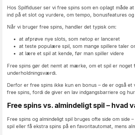
Hos Spilfiduser ser vi free spins som en oplagt måde at t
ind på et slot og vurdere, om tempo, bonusfeatures og sp
Når vi bruger free spins, handler det typisk om:
at afprøve nye slots, som netop er lanceret
at teste populære spil, som mange spillere taler 
at lære et spil at kende, før man spiller videre
Free spins gør det nemt at mærke, om et spil er noget 
underholdningsværdi.
Derfor er free spins ikke kun en bonus – de er også et
free spins, fordi de giver en lav indgangsbarriere og hur
Free spins vs. almindeligt spil – hvad 
Free spins og almindeligt spil bruges ofte side om side – 
spil eller få ekstra spins på en favoritautomat, mens alm