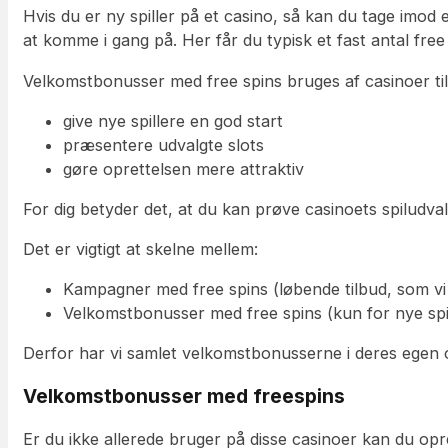
Hvis du er ny spiller på et casino, så kan du tage im
at komme i gang på. Her får du typisk et fast antal free
Velkomstbonusser med free spins bruges af casinoer til
give nye spillere en god start
præsentere udvalgte slots
gøre oprettelsen mere attraktiv
For dig betyder det, at du kan prøve casinoets spiludva
Det er vigtigt at skelne mellem:
Kampagner med free spins (løbende tilbud, som v
Velkomstbonusser med free spins (kun for nye spi
Derfor har vi samlet velkomstbonusserne i deres egen 
Velkomstbonusser med freespins
Er du ikke allerede bruger på disse casinoer kan du opr