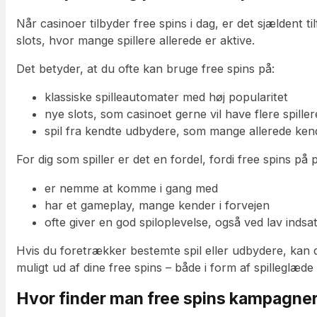
Når casinoer tilbyder free spins i dag, er det sjældent til
slots, hvor mange spillere allerede er aktive.
Det betyder, at du ofte kan bruge free spins på:
klassiske spilleautomater med høj popularitet
nye slots, som casinoet gerne vil have flere spiller
spil fra kendte udbydere, som mange allerede ken
For dig som spiller er det en fordel, fordi free spins på
er nemme at komme i gang med
har et gameplay, mange kender i forvejen
ofte giver en god spiloplevelse, også ved lav indsa
Hvis du foretrækker bestemte spil eller udbydere, kan d
muligt ud af dine free spins – både i form af spilleglæde 
Hvor finder man free spins kampagner