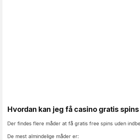
Hvordan kan jeg få casino gratis spins
Der findes flere måder at få gratis free spins uden in
De mest almindelige måder er: