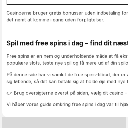
Casinoerne bruger gratis bonusser uden indbetaling for 
det nemt at komme i gang uden forpligtelser.
Spil med free spins i dag – find dit næs
Free spins er en nem og underholdende måde at få ekstra
populære slots, teste nye spil og få mere ud af din spil
På denne side har vi samlet de free spins-tilbud, der er
sig løbende, så det kan betale sig at holde øje med ny
👉 Brug oversigterne øverst på siden, vælg dit casino –
Vi håber vores guide omkring free spins i dag var til hjæl