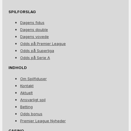
SPILFORSLAG
Dagens fidus
Dagens double
Dagens vovede
Odds på Premier League
Odds på Superliga
Odds på Serie A
INDHOLD
Om Spilfiduser
Kontakt
Aktuelt
Ansvarligt spil
Betting
Odds bonus
Premier League Nyheder
CASINO