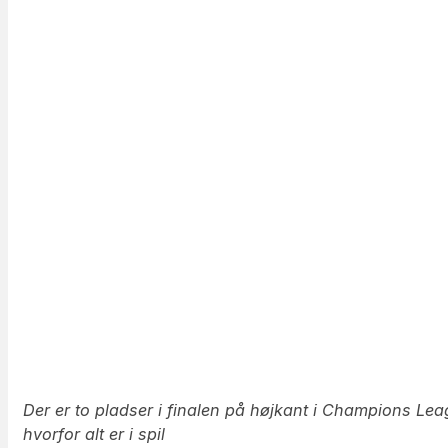
Der er to pladser i finalen på højkant i Champions Lea
hvorfor alt er i spil