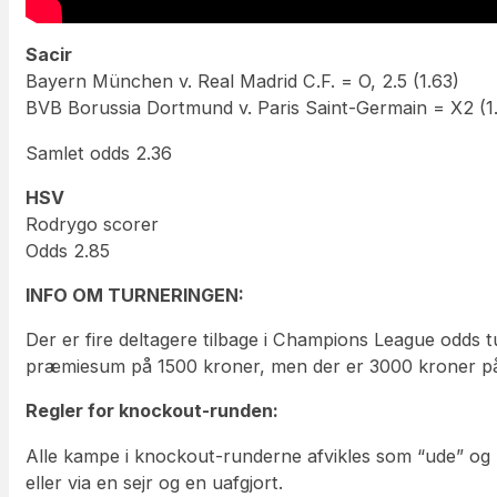
Sacir
Bayern München v. Real Madrid C.F. = O, 2.5 (1.63)
BVB Borussia Dortmund v. Paris Saint-Germain = X2 (1
Samlet odds 2.36
HSV
Rodrygo scorer
Odds 2.85
INFO OM TURNERINGEN:
Der er fire deltagere tilbage i Champions League odds 
præmiesum på 1500 kroner, men der er 3000 kroner på
Regler for knockout-runden:
Alle kampe i knockout-runderne afvikles som “ude” og “
eller via en sejr og en uafgjort.