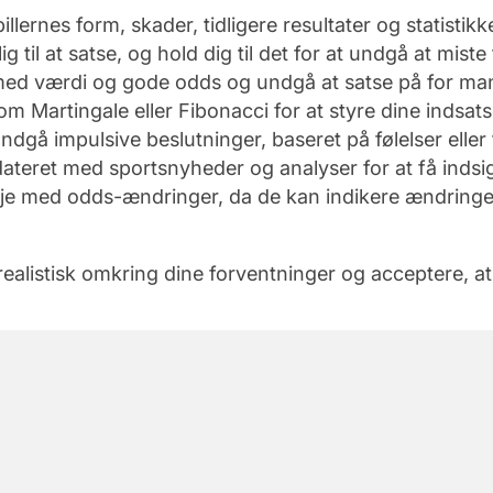
ernes form, skader, tidligere resultater og statistikk
ig til at satse, og hold dig til det for at undgå at mis
ed værdi og gode odds og undgå at satse på for ma
som Martingale eller Fibonacci for at styre dine indsa
 undgå impulsive beslutninger, baseret på følelser eller
pdateret med sportsnyheder og analyser for at få in
 med odds-ændringer, da de kan indikere ændringer 
alistisk omkring dine forventninger og acceptere, at de