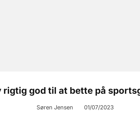
v rigtig god til at bette på sport
Søren Jensen
01/07/2023