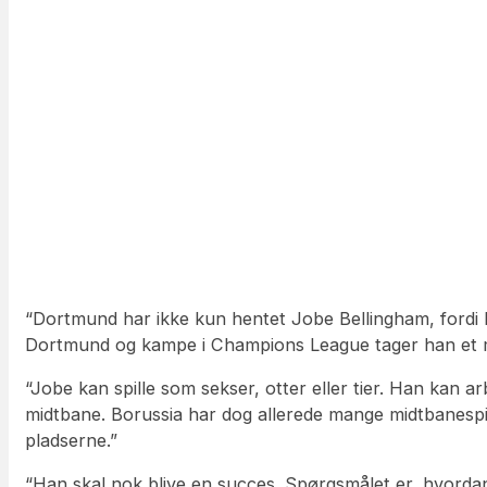
“Dortmund har ikke kun hentet Jobe Bellingham, fordi 
Dortmund og kampe i Champions League tager han et me
“Jobe kan spille som sekser, otter eller tier. Han kan ar
midtbane. Borussia har dog allerede mange midtbanespill
pladserne.”
“Han skal nok blive en succes. Spørgsmålet er, hvorda