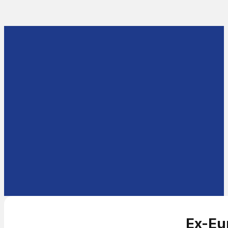
Ex-Eu