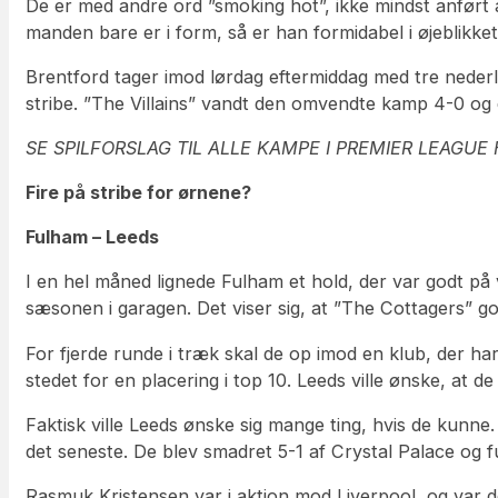
De er med andre ord ”smoking hot”, ikke mindst anført 
manden bare er i form, så er han formidabel i øjeblikket
Brentford tager imod lørdag eftermiddag med tre nederl
stribe. ”The Villains” vandt den omvendte kamp 4-0 og e
SE SPILFORSLAG TIL ALLE KAMPE I PREMIER LEAGUE
Fire på stribe for ørnene?
Fulham – Leeds
I en hel måned lignede Fulham et hold, der var godt på 
sæsonen i garagen. Det viser sig, at ”The Cottagers” g
For fjerde runde i træk skal de op imod en klub, der ha
stedet for en placering i top 10. Leeds ville ønske, at 
Faktisk ville Leeds ønske sig mange ting, hvis de kunne. 
det seneste. De blev smadret 5-1 af Crystal Palace og f
Rasmuk Kristensen var i aktion mod Liverpool, og var 