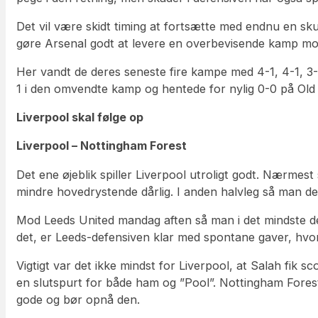
Det vil være skidt timing at fortsætte med endnu en sku
gøre Arsenal godt at levere en overbevisende kamp mo
Her vandt de deres seneste fire kampe med 4-1, 4-1, 3
1 i den omvendte kamp og hentede for nylig 0-0 på Old 
Liverpool skal følge op
Liverpool – Nottingham Forest
Det ene øjeblik spiller Liverpool utroligt godt. Nærmes
mindre hovedrystende dårlig. I anden halvleg så man det
Mod Leeds United mandag aften så man i det mindste d
det, er Leeds-defensiven klar med spontane gaver, hvorfo
Vigtigt var det ikke mindst for Liverpool, at Salah fik 
en slutspurt for både ham og ”Pool”. Nottingham Forest
gode og bør opnå den.