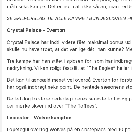
mål i seks kampe. Det er normalt ikke sådan, man redde
SE SPILFORSLAG TIL ALLE KAMPE I BUNDESLIGAEN H
Crystal Palace – Everton
Crystal Palace har indtil videre fået maksimal bonus u
skulle nu have troet, at det var lige dét, han kunne? Me
Tre kampe har han stået i spidsen for, som har indbragt 
nedrykning. Vi kan roligt fastslå, at ”The Eagles” helle
Det kan til gengæld meget vel overgå Everton for først
har også indbragt seks point. De hentede sæsonens stø
De led dog to store nederlag i deres seneste to besøg 
der mørke skyer ind over ”The Toffees”.
Leicester – Wolverhampton
Lopetegui overtog Wolves på en sidsteplads med 10 point