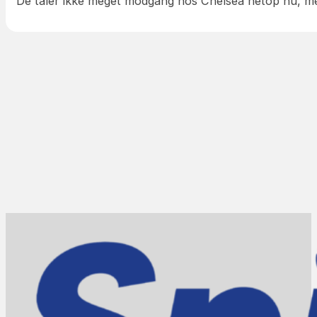
De tåler ikke meget modgang hos Chelsea netop nu, m