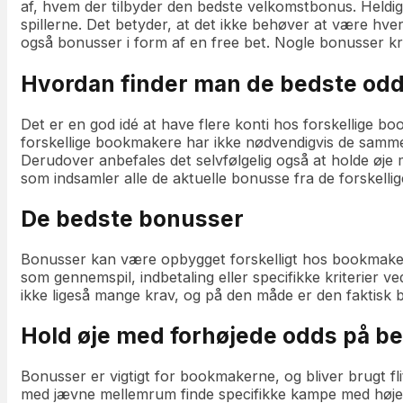
af, hvem der tilbyder den bedste velkomstbonus. Heldig
spillerne. Det betyder, at det ikke behøver at være hve
også bonusser i form af en free bet. Nogle bonusser kræv
Hvordan finder man de bedste od
Det er en god idé at have flere konti hos forskellige b
forskellige bookmakere har ikke nødvendigvis de samme 
Derudover anbefales det selvfølgelig også at holde øj
som indsamler alle de aktuelle bonusse fra de forskelli
De bedste bonusser
Bonusser kan være opbygget forskelligt hos bookmakern
som gennemspil, indbetaling eller specifikke kriterier v
ikke ligeså mange krav, og på den måde er den faktisk
Hold øje med forhøjede odds på 
Bonusser er vigtigt for bookmakerne, og bliver brugt fl
med jævne mellemrum finde specifikke kampe med højere o