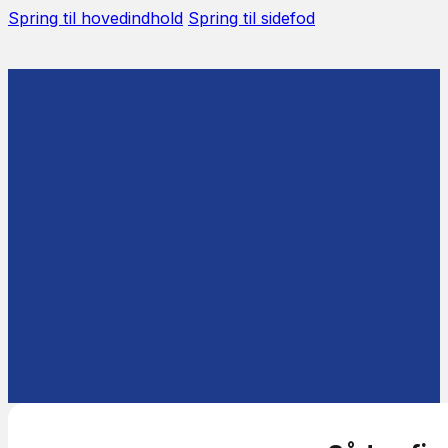
Spring til hovedindhold
Spring til sidefod