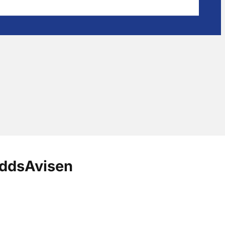
OddsAvisen