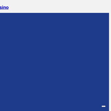
asino