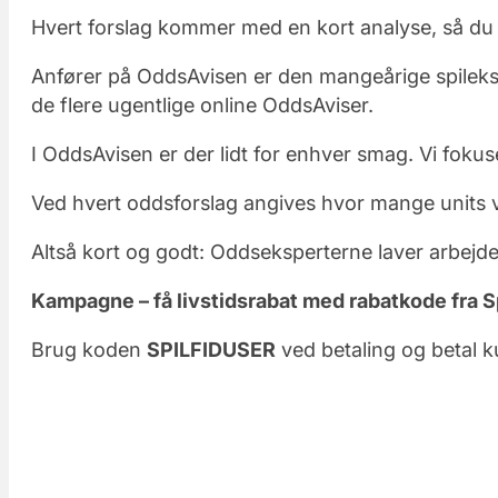
Hvert forslag kommer med en kort analyse, så du er
Anfører på OddsAvisen er den mangeårige spilek
de flere ugentlige online OddsAviser.
I OddsAvisen er der lidt for enhver smag. Vi foku
Ved hvert oddsforslag angives hvor mange units vi 
Altså kort og godt: Oddseksperterne laver arbejde
Kampagne – få livstidsrabat med rabatkode fra S
Brug koden
SPILFIDUSER
ved betaling og betal ku