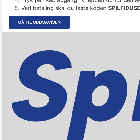
Ved betaling skal du taste koden
SPILFIDUS
GÅ TIL ODDSAVISEN