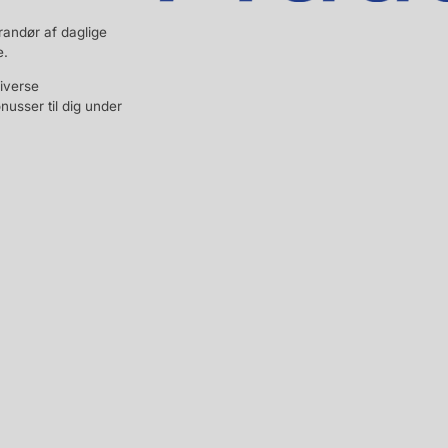
erandør af daglige
e.
diverse
usser til dig under