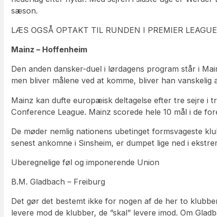
sæson.
LÆS OGSÅ OPTAKT TIL RUNDEN I PREMIER LEAGU
Mainz – Hoffenheim
Den anden dansker-duel i lørdagens program står i Main
men bliver målene ved at komme, bliver han vanskelig
Mainz kan dufte europæisk deltagelse efter tre sejre i t
Conference League. Mainz scorede hele 10 mål i de fore
De møder nemlig nationens ubetinget formsvageste klub
senest ankomne i Sinsheim, er dumpet lige ned i ekstrem
Uberegnelige føl og imponerende Union
B.M. Gladbach – Freiburg
Det gør det bestemt ikke for nogen af de her to klubber
levere mod de klubber, de ”skal” levere imod. Om Gladba