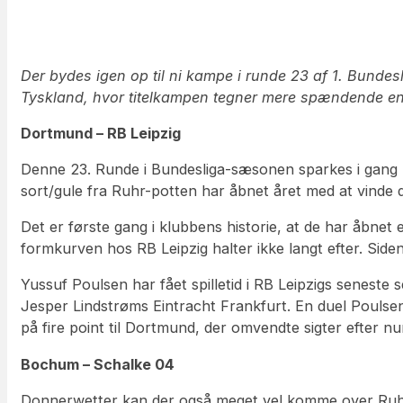
Der bydes igen op til ni kampe i runde 23 af 1. Bunde
Tyskland, hvor titelkampen tegner mere spændende e
Dortmund – RB Leipzig
Denne 23. Runde i Bundesliga-sæsonen sparkes i gang m
sort/gule fra Ruhr-potten har åbnet året med at vinde 
Det er første gang i klubbens historie, at de har åbn
formkurven hos RB Leipzig halter ikke langt efter. Side
Yussuf Poulsen har fået spilletid i RB Leipzigs seneste 
Jesper Lindstrøms Eintracht Frankfurt. En duel Poulsen
på fire point til Dortmund, der omvendte sigter efter 
Bochum – Schalke 04
Donnerwetter kan der også meget vel komme over Ruhrst