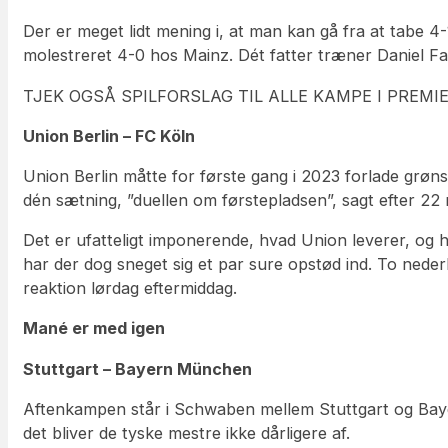
Der er meget lidt mening i, at man kan gå fra at tabe 4
molestreret 4-0 hos Mainz. Dét fatter træner Daniel Fa
TJEK OGSÅ SPILFORSLAG TIL ALLE KAMPE I PREMI
Union Berlin – FC Köln
Union Berlin måtte for første gang i 2023 forlade grø
dén sætning, ”duellen om førstepladsen”, sagt efter 
Det er ufatteligt imponerende, hvad Union leverer, o
har der dog sneget sig et par sure opstød ind. To nede
reaktion lørdag eftermiddag.
Mané er med igen
Stuttgart – Bayern München
Aftenkampen står i Schwaben mellem Stuttgart og Bayer
det bliver de tyske mestre ikke dårligere af.