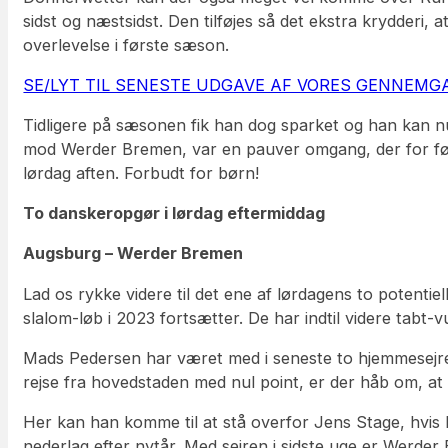
sidst og næstsidst. Den tilføjes så det ekstra krydderi
overlevelse i første sæson.
SE/LYT TIL SENESTE UDGAVE AF VORES GENNEMG
Tidligere på sæsonen fik han dog sparket og han kan n
mod Werder Bremen, var en pauver omgang, der for før
lørdag aften. Forbudt for børn!
To danskeropgør i lørdag eftermiddag
Augsburg – Werder Bremen
Lad os rykke videre til det ene af lørdagens to potent
slalom-løb i 2023 fortsætter. De har indtil videre tabt
Mads Pedersen har været med i seneste to hjemmesejre,
rejse fra hovedstaden med nul point, er der håb om, at 
Her kan han komme til at stå overfor Jens Stage, hvis 
nederlag efter nytår. Med sejren i sidste uge er Werder