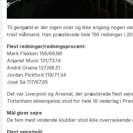
Til gengæld er der ingen over og ikke engang nogen ved 
travl målmand. Han præsterede hele 156 redninger i 20
Flest redninger/redningsprocent:
Mark Flekken 156/69.86
Arijanet Muric 131/73.14
André Onana 127/68.51
Jordan Pickford 119/71.34
José Sa 117/67.65
Det var Liverpool og Arsenal, der præsterede flest sejr
Tottenham eksempelvis stod for hele 16 nederlag i Pre
Mål giver sejre
De fem mest vindende klubber stod ikke overraskende og
Flest sejre/mål: