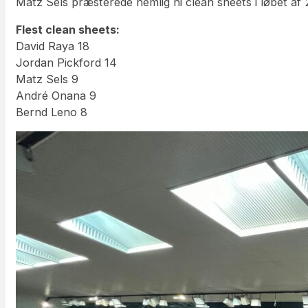
Matz Sels præsterede nemlig ni clean sheets i løbet a
Flest clean sheets:
David Raya 18
Jordan Pickford 14
Matz Sels 9
André Onana 9
Bernd Leno 8