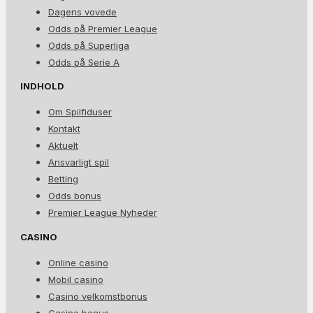
Dagens vovede
Odds på Premier League
Odds på Superliga
Odds på Serie A
INDHOLD
Om Spilfiduser
Kontakt
Aktuelt
Ansvarligt spil
Betting
Odds bonus
Premier League Nyheder
CASINO
Online casino
Mobil casino
Casino velkomstbonus
Casino bonus