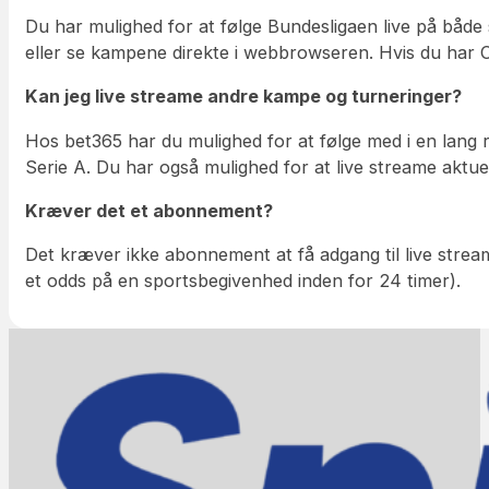
Du har mulighed for at følge Bundesligaen live på båd
eller se kampene direkte i webbrowseren. Hvis du har C
Kan jeg live streame andre kampe og turneringer?
Hos bet365 har du mulighed for at følge med i en lan
Serie A. Du har også mulighed for at live streame aktu
Kræver det et abonnement?
Det kræver ikke abonnement at få adgang til live strea
et odds på en sportsbegivenhed inden for 24 timer).