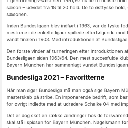
I ’genforenings-sæsonen’ 1991/92 fik de to bedste hold 
sæson – udvidet fra 18 til 20 hold. De to østtyske hol
sæsonen.
Inden Bundesligaen blev indført i 1963, var de tyske fo
mestrene i de enkelte ligaer spillede efterfølgende mod 
vandt finalen i 1903. Med introduktionen af Bundesligae
Den første vinder af turneringen efter introduktionen af
Bundesligaen siden 1963/64. Den mest succesfulde klu
Bayern München har sammenlagt vundet Bundesligaen 
Bundesliga 2021 – Favoritterne
Når man siger Bundesliga må man også sige Bayern Mü
mesterskab på stribe. En imponerende bedrift, som be
for øvrigt indledte med at udradere Schalke 04 med i
Det er dog sket en række ændringer hos de forsvarende 
skal stå i spidsen for Bayern München. Nagelsmann førte 