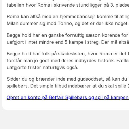
tabellen hvor Roma i skrivende stund ligger på 3. plads
Roma kan altså med en hjemmebanesejr komme til at ligg
Milan dummer sig mod Torino, og det er der ikke noget 
Begge hold har en ganske fornuftig sæson kørende for si
uafgjort i intet mindre end 5 kampe i streg. Der må alt
Begge hold har folk på skadeslisten, hvor Roma er det h
forstår man jo godt med deres indbyrdes historik. Fælle
uafgjorte frister naturligvis også.
Sidder du og brænder inde med gudeoddset, så kan du lige
spillebørs. Det simple tilbud indebærer at du skal spill
Opret en konto på Betfair Spillebørs og spil på kampen