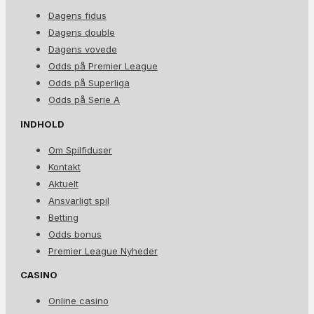
Dagens fidus
Dagens double
Dagens vovede
Odds på Premier League
Odds på Superliga
Odds på Serie A
INDHOLD
Om Spilfiduser
Kontakt
Aktuelt
Ansvarligt spil
Betting
Odds bonus
Premier League Nyheder
CASINO
Online casino