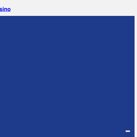
asino