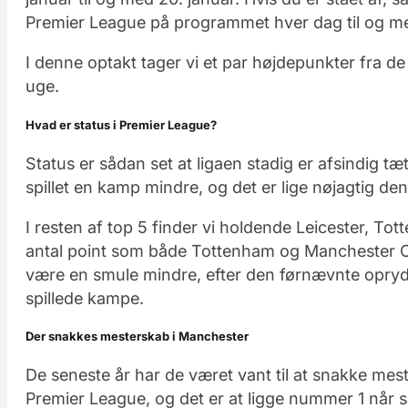
Premier League på programmet hver dag til og med
I denne optakt tager vi et par højdepunkter fra de 
uge.
Hvad er status i Premier League?
Status er sådan set at ligaen stadig er afsindig
spillet en kamp mindre, og det er lige nøjagtig de
I resten af top 5 finder vi holdende Leicester, 
antal point som både Tottenham og Manchester City
være en smule mindre, efter den førnævnte oprydni
spillede kampe.
Der snakkes mesterskab i Manchester
De seneste år har de været vant til at snakke mest
Premier League, og det er at ligge nummer 1 når 