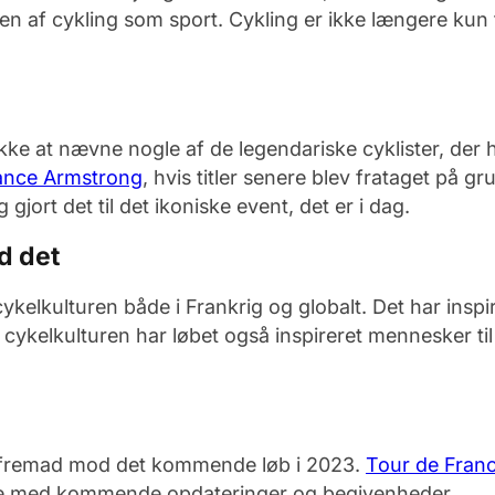
en af cykling som sport. Cykling er ikke længere kun f
kke at nævne nogle af de legendariske cyklister, der
Lance Armstrong
, hvis titler senere blev frataget på 
gjort det til det ikoniske event, det er i dag.
d det
kelkulturen både i Frankrig og globalt. Det har inspi
 cykelkulturen har løbet også inspireret mennesker til 
e fremad mod det kommende løb i 2023.
Tour de Fran
 øje med kommende opdateringer og begivenheder.