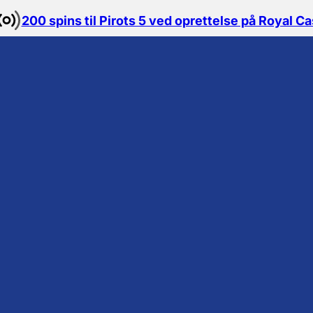
200 spins til Pirots 5 ved oprettelse på Royal C