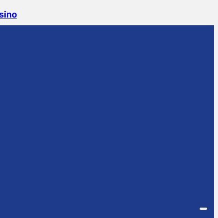
asino