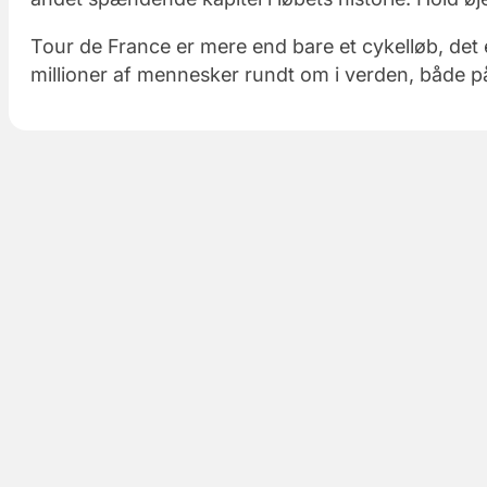
Tour de France er mere end bare et cykelløb, det 
millioner af mennesker rundt om i verden, både på