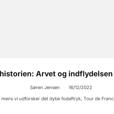
istorien: Arvet og indflydelsen
Søren Jensen
16/12/2022
ens vi udforsker det dybe fodaftryk, Tour de France