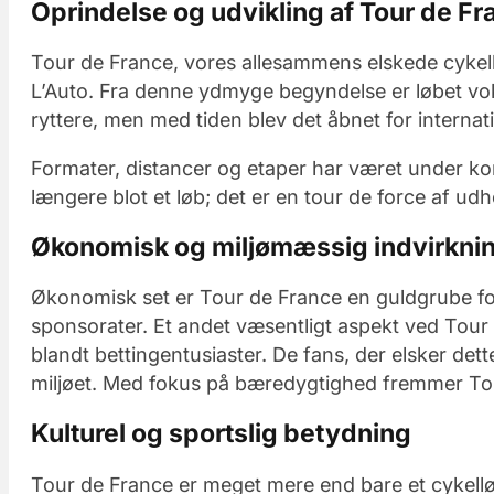
Oprindelse og udvikling af Tour de Fr
Tour de France, vores allesammens elskede cykelløb
L’Auto. Fra denne ydmyge begyndelse er løbet vok
ryttere, men med tiden blev det åbnet for internati
Formater, distancer og etaper har været under k
længere blot et løb; det er en tour de force af ud
Økonomisk og miljømæssig indvirkni
Økonomisk set er Tour de France en guldgrube for
sponsorater. Et andet væsentligt aspekt ved Tour
blandt bettingentusiaster. De fans, der elsker det
miljøet. Med fokus på bæredygtighed fremmer Tou
Kulturel og sportslig betydning
Tour de France er meget mere end bare et cykelløb.