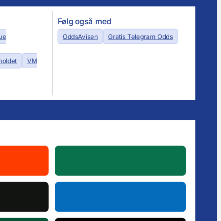
Følg også med
ue
OddsAvisen
Gratis Telegram Odds
holdet
VM