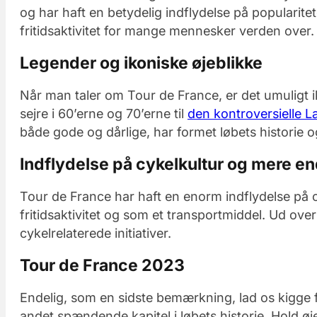
og har haft en betydelig indflydelse på popularitet
fritidsaktivitet for mange mennesker verden over.
Legender og ikoniske øjeblikke
Når man taler om Tour de France, er det umuligt i
sejre i 60’erne og 70’erne til
den kontroversielle 
både gode og dårlige, har formet løbets historie og 
Indflydelse på cykelkultur og mere en
Tour de France har haft en enorm indflydelse på cy
fritidsaktivitet og som et transportmiddel. Ud over
cykelrelaterede initiativer.
Tour de France 2023
Endelig, som en sidste bemærkning, lad os kigg
andet spændende kapitel i løbets historie. Hold