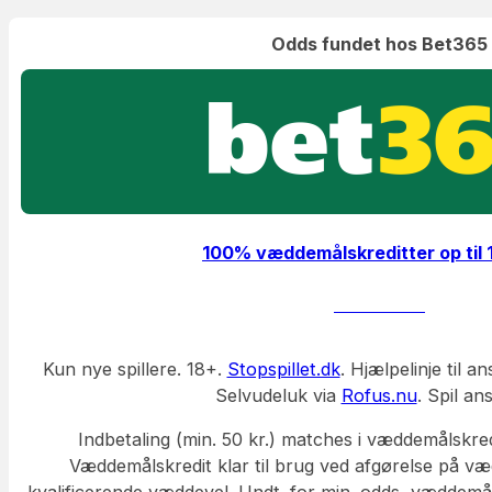
Odds fundet hos Bet365
100% væddemålskreditter op til 
Gå til Bet365
Kun nye spillere. 18+.
Stopspillet.dk
. Hjælpelinje til 
Selvudeluk via
Rofus.nu
. Spil ans
Indbetaling (min. 50 kr.) matches i væddemålskredi
Væddemålskredit klar til brug ved afgørelse på væ