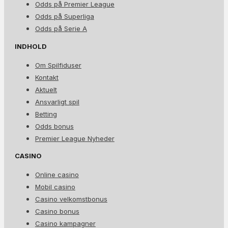
Odds på Premier League
Odds på Superliga
Odds på Serie A
INDHOLD
Om Spilfiduser
Kontakt
Aktuelt
Ansvarligt spil
Betting
Odds bonus
Premier League Nyheder
CASINO
Online casino
Mobil casino
Casino velkomstbonus
Casino bonus
Casino kampagner