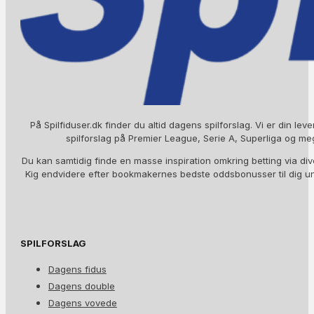
På Spilfiduser.dk finder du altid dagens spilforslag. Vi er din lev
spilforslag på Premier League, Serie A, Superliga og me
Du kan samtidig finde en masse inspiration omkring betting via div
Kig endvidere efter bookmakernes bedste oddsbonusser til dig 
SPILFORSLAG
Dagens fidus
Dagens double
Dagens vovede