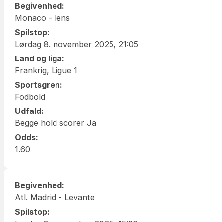
Begivenhed:
Monaco - lens
Spilstop:
Lørdag 8. november 2025, 21:05
Land og liga:
Frankrig, Ligue 1
Sportsgren:
Fodbold
Udfald:
Begge hold scorer Ja
Odds:
1.60
Begivenhed:
Atl. Madrid - Levante
Spilstop: