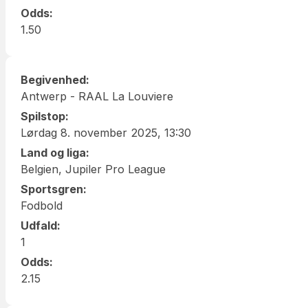
Odds:
1.50
Begivenhed:
Antwerp - RAAL La Louviere
Spilstop:
Lørdag 8. november 2025, 13:30
Land og liga:
Belgien, Jupiler Pro League
Sportsgren:
Fodbold
Udfald:
1
Odds:
2.15