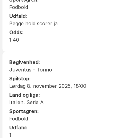
Fodbold
Udfald:
Begge hold scorer ja
Odds:
1.40
Begivenhed:
Juventus - Torino
Spilstop:
Lørdag 8. november 2025, 18:00
Land og liga:
Italien, Serie A
Sportsgren:
Fodbold
Udfald:
1