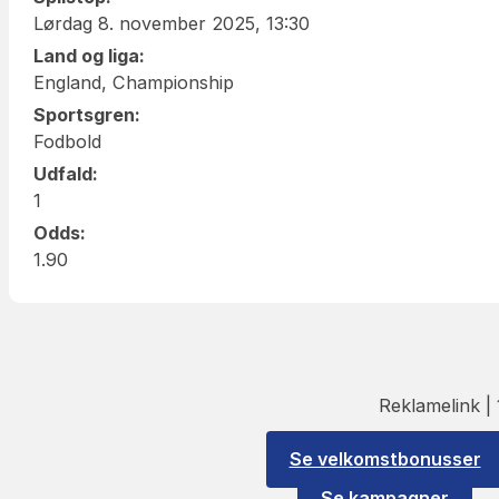
Lørdag 8. november 2025, 13:30
Land og liga:
England, Championship
Sportsgren:
Fodbold
Udfald:
1
Odds:
1.90
Reklamelink | 
Se velkomstbonusser
Se kampagner