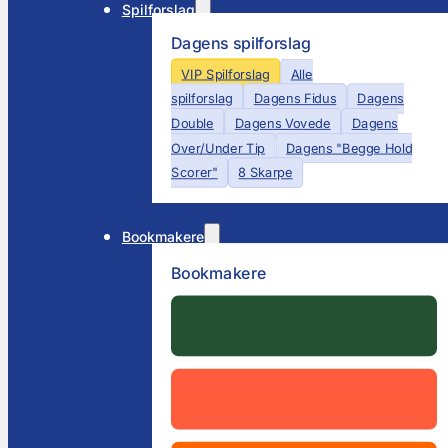
Spilforslag
Dagens spilforslag
VIP Spilforslag
Alle
spilforslag
Dagens Fidus
Dagens
Double
Dagens Vovede
Dagens
Over/Under Tip
Dagens "Begge Hold
Scorer"
8 Skarpe
Bookmakere
Bookmakere