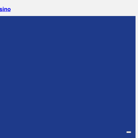
asino