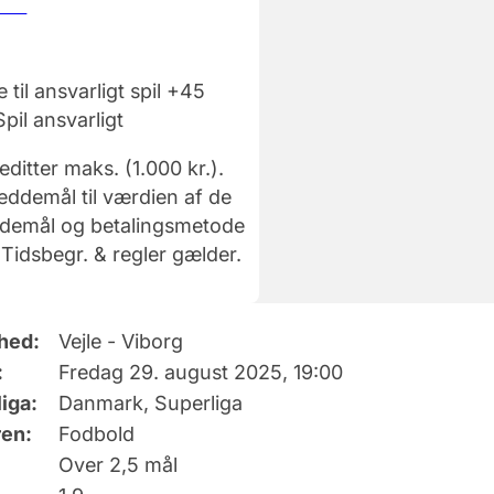
t365
e til ansvarligt spil +45
Spil ansvarligt
ditter maks. (1.000 kr.).
æddemål til værdien af de
ddemål og betalingsmetode
Tidsbegr. & regler gælder.
hed:
Vejle - Viborg
:
Fredag 29. august 2025, 19:00
iga:
Danmark, Superliga
ren:
Fodbold
Over 2,5 mål