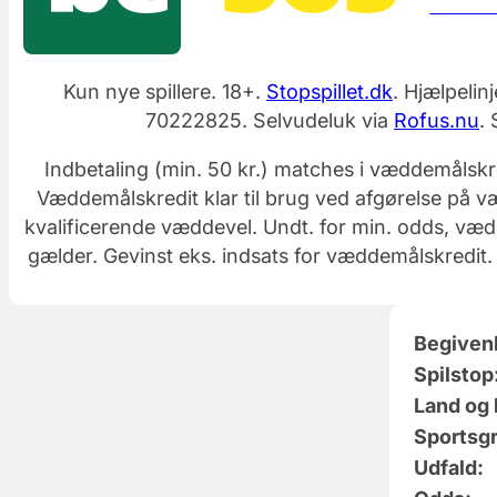
Gå til Be
Kun nye spillere. 18+.
Stopspillet.dk
. Hjælpelinj
70222825. Selvudeluk via
Rofus.nu
. 
Indbetaling (min. 50 kr.) matches i væddemålskre
Væddemålskredit klar til brug ved afgørelse på v
kvalificerende væddevel. Undt. for min. odds, væ
gælder. Gevinst eks. indsats for væddemålskredit. 
Begiven
Spilstop
Land og l
Sportsg
Udfald: