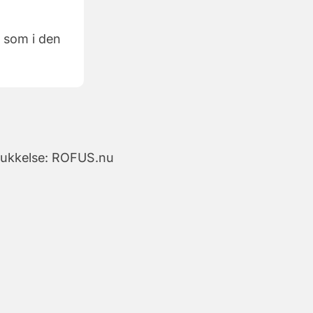
g som i den
delukkelse: ROFUS.nu