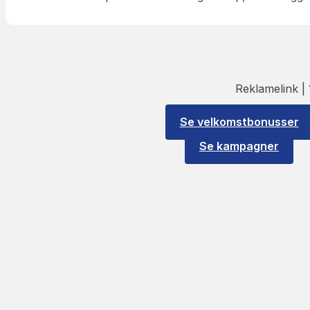
Reklamelink | 
Se velkomstbonusser
Se kampagner