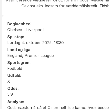
kvalificerende væddevel. Undt. for min. odds, væddemå
Gevinst eks. indsats for væddemålskredit. Tidsb
Begivenhed:
Chelsea - Liverpool
Spilstop:
Lørdag 4. oktober 2025, 18:30
Land og liga:
England, Premier League
Sportsgren:
Fodbold
Udfald:
X
Odds:
3.9
Analyse:
Odds næsten 4 på et X i en helt lige kamp, hvor begge hol