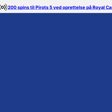
200 spins til Pirots 5 ved oprettelse på Royal C