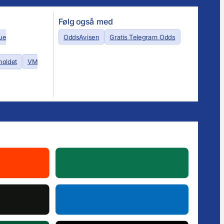
Følg også med
ue
OddsAvisen
Gratis Telegram Odds
holdet
VM