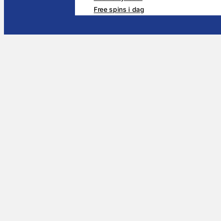
Free spins i dag