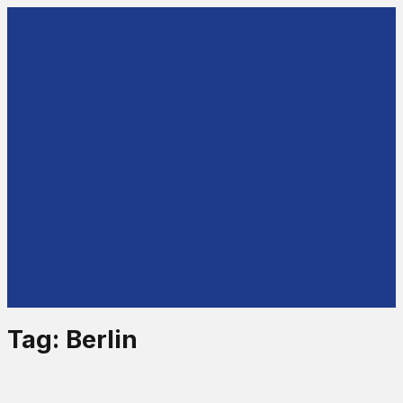
Tag:
Berlin