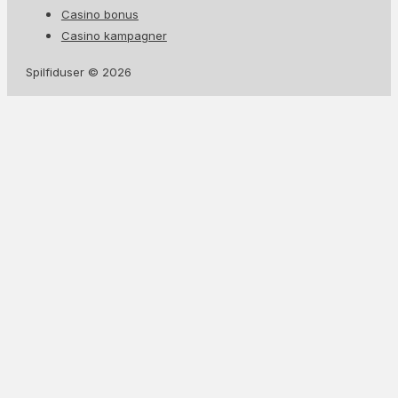
Casino bonus
Casino kampagner
Spilfiduser © 2026