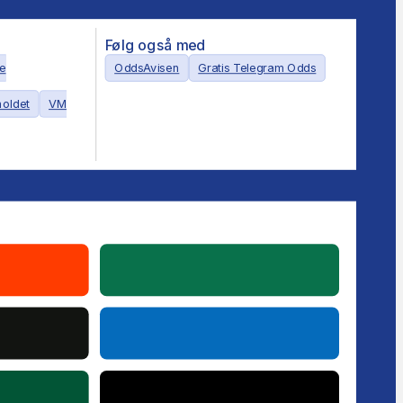
Følg også med
e
OddsAvisen
Gratis Telegram Odds
oldet
VM