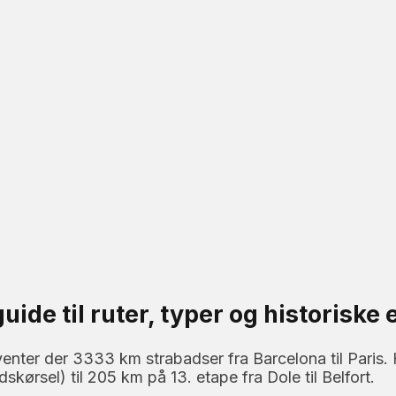
ide til ruter, typer og historiske
venter der 3333 km strabadser fra Barcelona til Paris
skørsel) til 205 km på 13. etape fra Dole til Belfort.