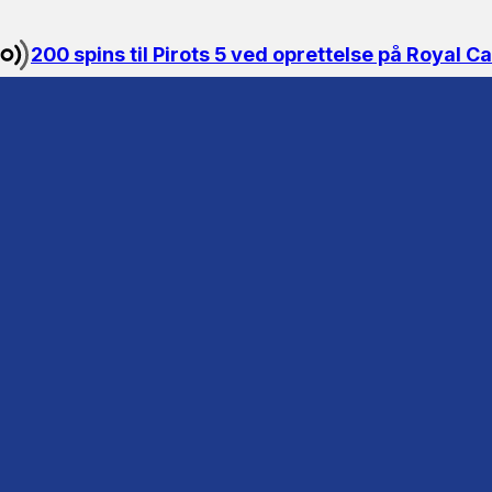
200 spins til Pirots 5 ved oprettelse på Royal C