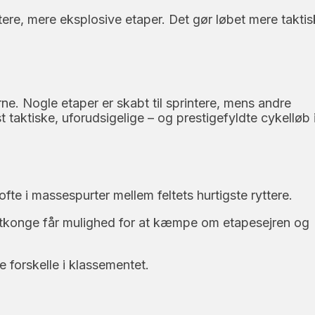
re, mere eksplosive etaper. Det gør løbet mere taktis
rne. Nogle etaper er skabt til sprintere, mens andre
t taktiske, uforudsigelige – og prestigefyldte cykelløb 
fte i massespurter mellem feltets hurtigste ryttere.
printkonge får mulighed for at kæmpe om etapesejren og
 forskelle i klassementet.