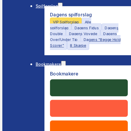
Spilforslag
Dagens spilforslag
VIP Spilforslag
Alle
spilforslag
Dagens Fidus
Dagens
Double
Dagens Vovede
Dagens
Over/Under Tip
Dagens "Begge Hold
Scorer"
8 Skarpe
Bookmakere
Bookmakere