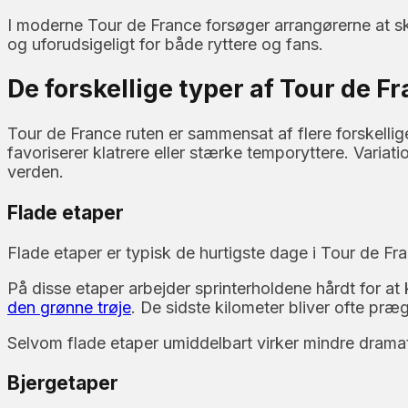
I moderne Tour de France forsøger arrangørerne at sk
og uforudsigeligt for både ryttere og fans.
De forskellige typer af Tour de F
Tour de France ruten er sammensat af flere forskellige 
favoriserer klatrere eller stærke temporyttere. Variati
verden.
Flade etaper
Flade etaper er typisk de hurtigste dage i Tour de Fra
På disse etaper arbejder sprinterholdene hårdt for at
den grønne trøje
. De sidste kilometer bliver ofte præ
Selvom flade etaper umiddelbart virker mindre dramati
Bjergetaper